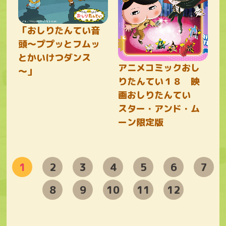
「おしりたんてい音
頭～ププッとフムッ
とかいけつダンス
アニメコミックおし
～」
りたんてい１８ 映
画おしりたんてい
スター・アンド・ム
ーン限定版
1
2
3
4
5
6
7
8
9
10
11
12