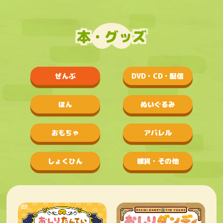
本・グッズ
ぜんぶ
DVD・CD・配信
ほん
ぬいぐるみ
おもちゃ
アパレル
しょくひん
雑貨・その他