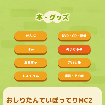
本・グッズ
ぜんぶ
DVD・CD・配信
ほん
ぬいぐるみ
おもちゃ
アパレル
しょくひん
雑貨・その他
おしりたんていぽってりMC2