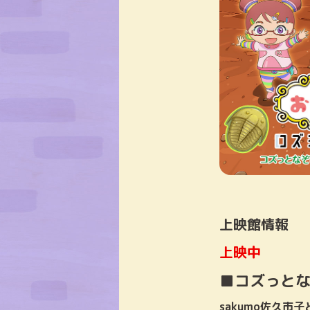
上映館情報
上映中
■コズっと
sakumo佐久市