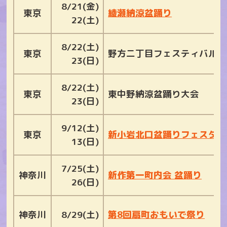
8/21(金)
東京
綾瀬納涼盆踊り
22(土)
8/22(土)
東京
野方二丁目フェスティバル
23(日)
8/22(土)
東京
東中野納涼盆踊り大会
23(日)
9/12(土)
東京
新小岩北口盆踊りフェスタ
13(日)
7/25(土)
神奈川
新作第一町内会 盆踊り
26(日)
神奈川
8/29(土)
第8回扇町おもいで祭り