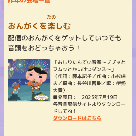
昨年の会場一覧
たの
おんがくを
楽
しむ
配信のおんがくをゲットしていつでも
音頭をおどっちゃおう！
「おしりたんてい音頭～ププッと
フムッとかいけつダンス～」
（作詞：藤本記子／作曲：小杉保
夫／編曲：長谷川智樹／歌：伊勢
大貴）
■発売日： 2025年7月19日
各音楽配信サイトよりダウンロー
ドしてね！
ダウンロードはこちら