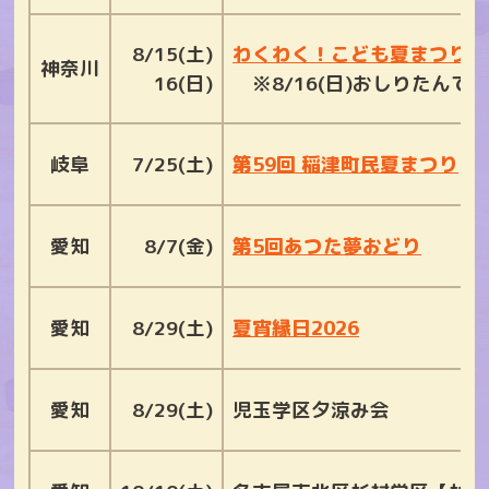
8/15(土)
わくわく！こども夏まつり
神奈川
16(日)
※8/16(日)おしりたんて
岐阜
7/25(土)
第59回 稲津町民夏まつり
愛知
8/7(金)
第5回あつた夢おどり
愛知
8/29(土)
夏宵縁日2026
愛知
8/29(土)
児玉学区夕涼み会