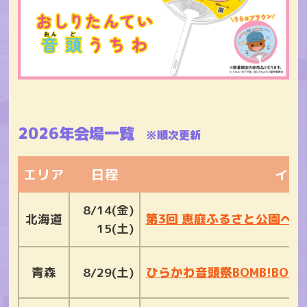
2026年会場一覧
※順次更新
エリア
日程
イベ
8/14(金)
北海道
第3回 恵庭ふるさと公園へ
15(土)
青森
8/29(土)
ひらかわ音頭祭BOMB!BOMB