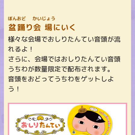
ぼんおど
かい
じょう
盆踊
り
会
場
にいく
様々な会場でおしりたんてい音頭が流
れるよ！
さらに、会場ではおしりたんてい音頭
うちわが数量限定で配布されます。
音頭をおどってうちわをゲットしよ
う！