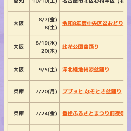
愛知
10/10(土)
名古屋市北区杉村学区【杉村
8/7(金)
大阪
令和8年度中央区盆おどり大
8(土)
8/19(水)
大阪
此花公園盆踊り
20(木)
大阪
9/5(土)
深北緑地納涼盆踊り
兵庫
7/20(月)
ププッと なぞとき盆踊り
兵庫
7/24(金)
香住ふるさとまつり前夜祭 