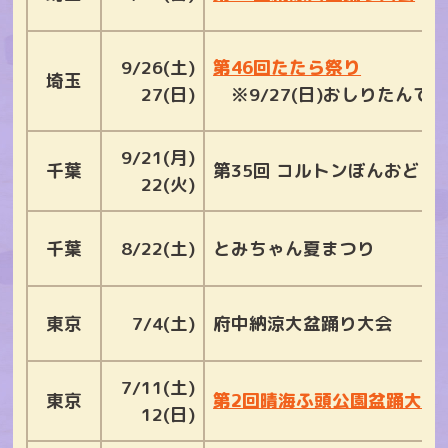
9/26(土)
第46回たたら祭り
埼玉
27(日)
※9/27(日)おしりたんて
9/21(月)
千葉
第35回 コルトンぼんおどり
22(火)
千葉
8/22(土)
とみちゃん夏まつり
東京
7/4(土)
府中納涼大盆踊り大会
7/11(土)
東京
第2回晴海ふ頭公園盆踊大会
12(日)