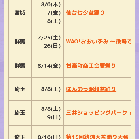
8/6(木)
宮城
7(金)
仙台七夕盆踊り
8(土)
7/25(土)
群馬
WAO!おおいずみ ～役場で
26(日)
群馬
8/14(金)
甘楽町商工会夏祭り
埼玉
8/8(土)
はんのう昭和盆踊り
8/8(土)
埼玉
三井ショッピングパーク ららぽー
9(日)
埼玉
8/16(日)
第15回納涼大盆踊り大会