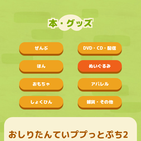
本・グッズ
ぜんぶ
DVD・CD・配信
ほん
ぬいぐるみ
おもちゃ
アパレル
しょくひん
雑貨・その他
おしりたんていププっとぷち2