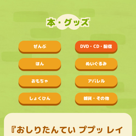
本・グッズ
ぜんぶ
DVD・CD・配信
ほん
ぬいぐるみ
おもちゃ
アパレル
しょくひん
雑貨・その他
『おしりたんてい ププッ レイ