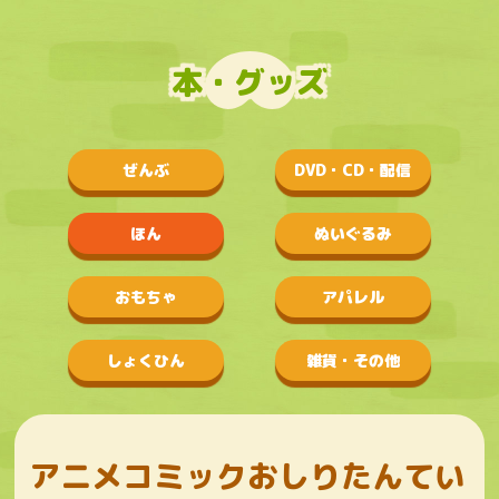
本・グッズ
ぜんぶ
DVD・CD・配信
ほん
ぬいぐるみ
おもちゃ
アパレル
しょくひん
雑貨・その他
アニメコミックおしりたんてい