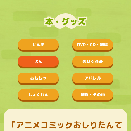
本・グッズ
ぜんぶ
DVD・CD・配信
ほん
ぬいぐるみ
おもちゃ
アパレル
しょくひん
雑貨・その他
「アニメコミックおしりたんて