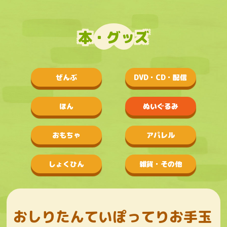
本・グッズ
ぜんぶ
DVD・CD・配信
ほん
ぬいぐるみ
おもちゃ
アパレル
しょくひん
雑貨・その他
おしりたんていぽってりお手玉