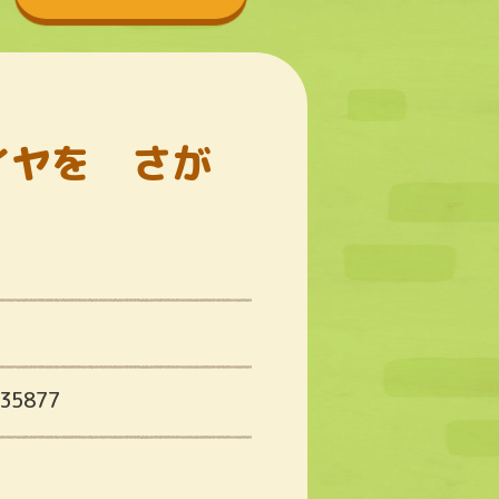
イヤを さが
月
35877