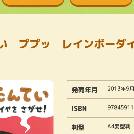
い ププッ レインボーダ
発売年月
2013年9
ISBN
97845911
判型
A4変型判