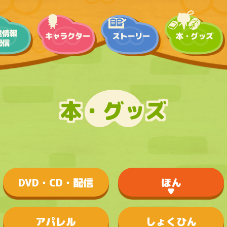
本・グッズ
DVD・CD・配信
ほん
アパレル
しょくひん