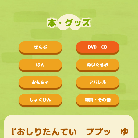
本・グッズ
ぜんぶ
DVD・CD
ほん
ぬいぐるみ
おもちゃ
アパレル
しょくひん
雑貨・その他
『おしりたんてい ププッ ゆ