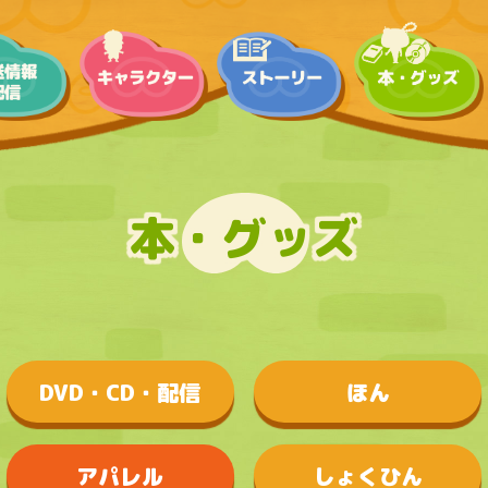
本・グッズ
DVD・CD・配信
ほん
アパレル
しょくひん