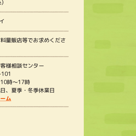
)
ダイ
衣料量販店等でお求めくださ
お客様相談センター
-101
10時～17時
祝日、夏季・冬季休業日
ォーム