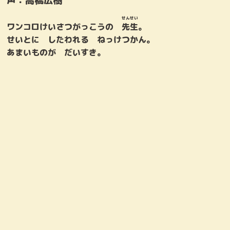
声：
高橋広樹
せんせい
ワンコロけいさつがっこうの
先生
。
せいとに したわれる ねっけつかん。
あまいものが だいすき。
すず
マスター
声：宇山玲加
声：菅生隆之