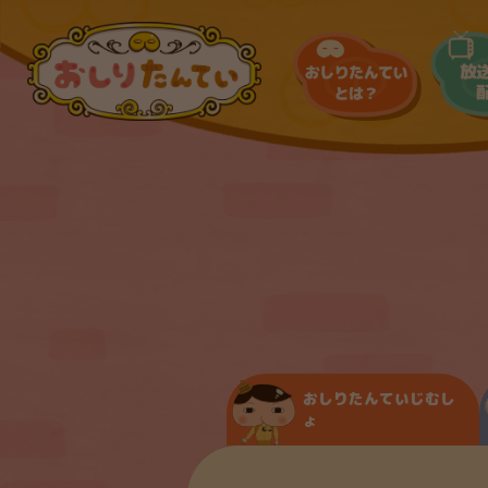
おしりたんていじむし
ょ