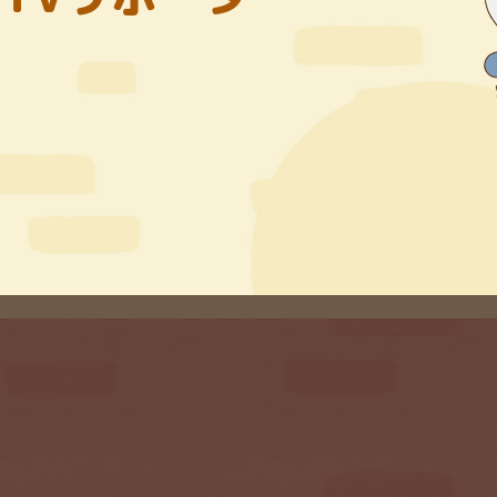
4
5
6
7
8
9
7
18
19
20
21
22