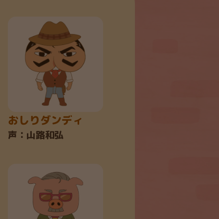
おしりダンディ
ネムロウ
声：山路和弘
声：かぬか