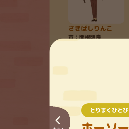
さきばしりんこ
声：関根明良
とりまくひとび
とんにたろう
ホーソー
声：金光宣明