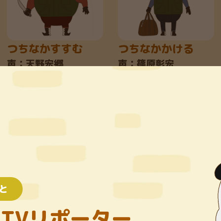
つちなかすすむ
つちなかかける
声：天野宏郷
声：篠原彰宏
と
とんさんたろう
おがみいっと
TVリポーター
声：伊丸岡 篤
声：麻生智久