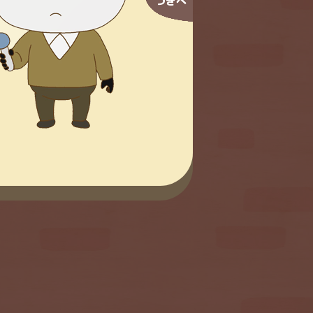
つぎへ
フクメン
ゅ
声：林大地
10
11
12
13
23
24
25
26