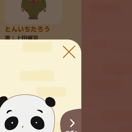
とんいちたろう
声：上田燿司
へーへー
声：小松未
ネムコ
声：小堀幸