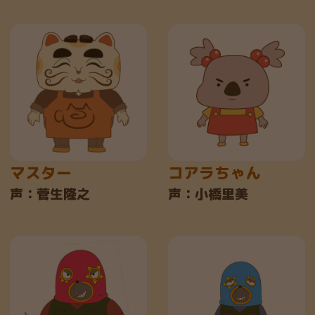
マスター
コアラちゃん
声：菅生隆之
声：小橋里美