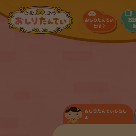
おしりたんていじむし
ょ