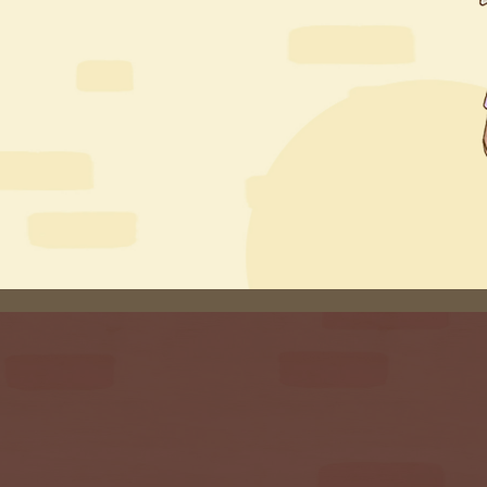
4
5
6
7
8
9
7
18
19
20
21
22