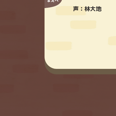
まえへ
声：
林大地
1
2
3
14
15
16
1