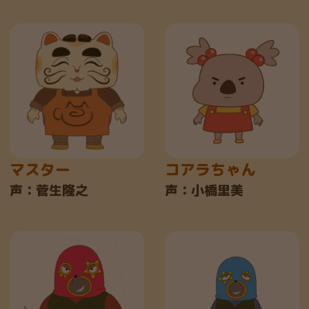
マスター
コアラちゃん
声：菅生隆之
声：小橋里美