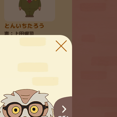
とんいちたろう
声：上田燿司
へーへー
声：小松未
ネムコ
声：小堀幸