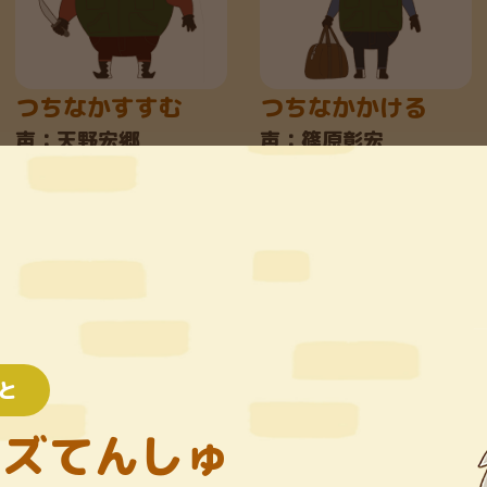
つちなかすすむ
つちなかかける
声：天野宏郷
声：篠原彰宏
と
とんさんたろう
おがみいっと
ンズてんしゅ
声：伊丸岡 篤
声：麻生智久