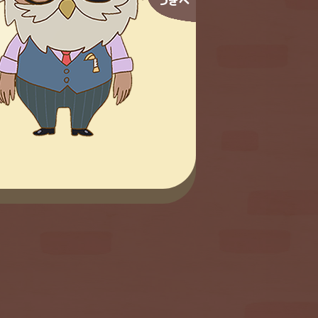
つぎへ
フクメン
ゅ
声：林大地
10
11
12
13
23
24
25
26