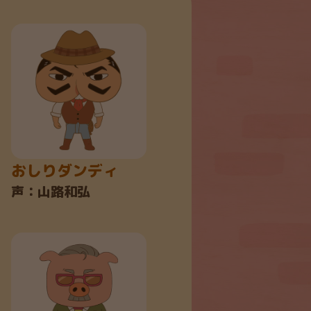
おしりダンディ
ネムロウ
声：山路和弘
声：かぬか