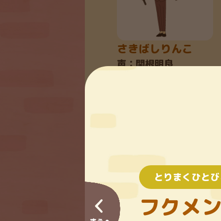
さきばしりんこ
声：関根明良
とりまくひとび
とんにたろう
フクメ
声：金光宣明