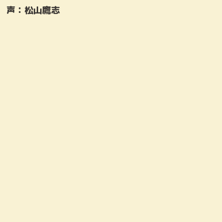
声：
松山鷹志
すず
マスター
声：宇山玲加
声：菅生隆之