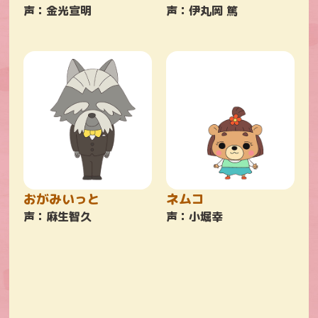
声：金光宣明
声：伊丸岡 篤
おがみいっと
ネムコ
声：麻生智久
声：小堀幸