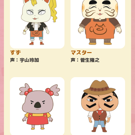
すず
マスター
声：宇山玲加
声：菅生隆之