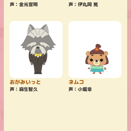
声：金光宣明
声：伊丸岡 篤
おがみいっと
ネムコ
声：麻生智久
声：小堀幸