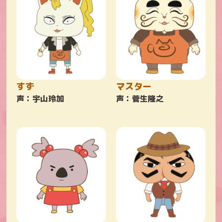
すず
マスター
声：宇山玲加
声：菅生隆之