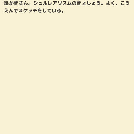
絵
かきさん。シュルレアリスムのきょしょう。よく、こう
えんでスケッチをしている。
すず
マスター
声：宇山玲加
声：菅生隆之