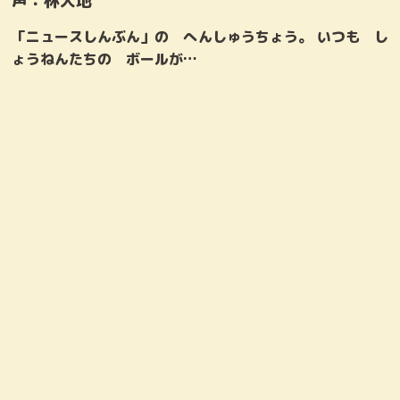
声：
林大地
「ニュースしんぶん」の へんしゅうちょう。 いつも し
ょうねんたちの ボールが…
すず
マスター
声：宇山玲加
声：菅生隆之