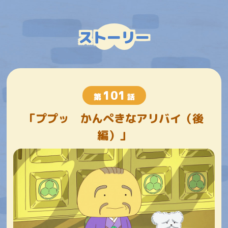
ストーリー
101
第
話
「ププッ かんぺきなアリバイ（後
編）」