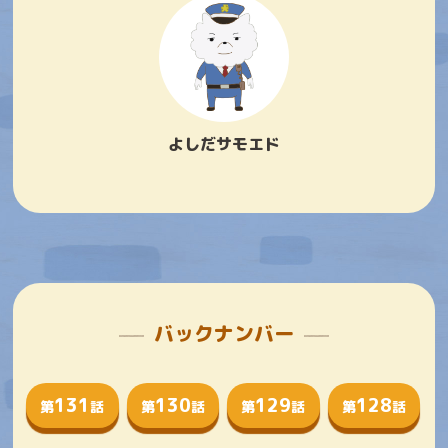
よしだサモエド
バックナンバー
131
130
129
128
第
話
第
話
第
話
第
話