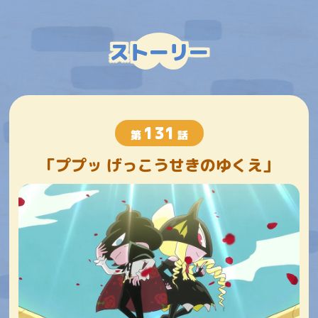
ストーリー
131
第
話
「ププッ げっこうせきのゆくえ」