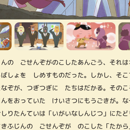
じんの ごせんぞがのこしたあんごう、それは
るばしょを しめすものだった。しかし、そこ
たなぞが、つぎつぎに たちはだかる。そのこ
にんをおっていた けいさつにもうごきが。な
おしりたんていは「いがいなしんじつ」にたど
さきふじんの ごせんぞが のこした「たから