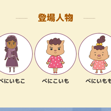
登場人物
べにいもこ
べにこいも
べにいも