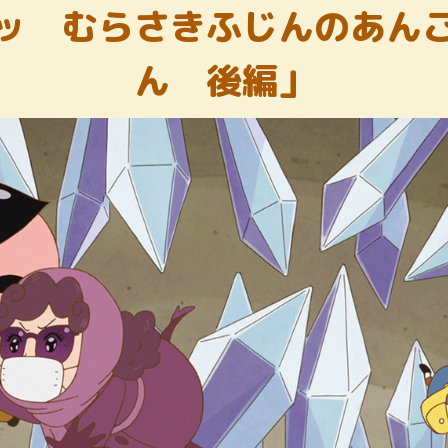
ッ むらさきふじんのあん
ん 後編」