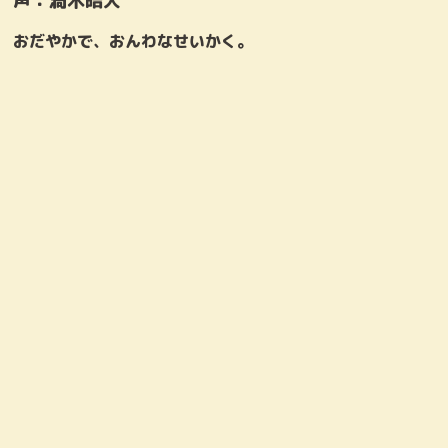
声：
渦木皓大
おだやかで、おんわなせいかく。
マルチーズしょちょう
くびふとし
声：渡辺いっけい
声：杉村憲司