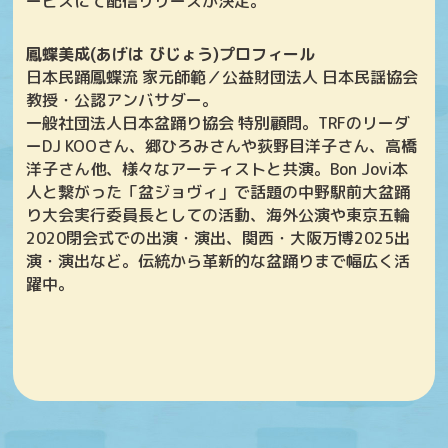
ービスにて配信リリースが決定。
鳳蝶美成(あげは びじょう)プロフィール
日本民踊鳳蝶流 家元師範／公益財団法人 日本民謡協会
教授・公認アンバサダー。
一般社団法人日本盆踊り協会 特別顧問。TRFのリーダ
ーDJ KOOさん、郷ひろみさんや荻野目洋子さん、高橋
洋子さん他、様々なアーティストと共演。Bon Jovi本
人と繋がった「盆ジョヴィ」で話題の中野駅前大盆踊
り大会実行委員長としての活動、海外公演や東京五輪
2020閉会式での出演・演出、関西・大阪万博2025出
演・演出など。伝統から革新的な盆踊りまで幅広く活
躍中｡