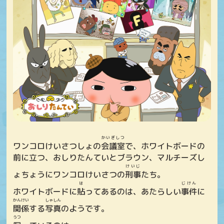
かいぎしつ
ワンコロけいさつしょの
会議室
で、ホワイトボードの
前に立つ、おしりたんていとブラウン、マルチーズし
けいじ
ょちょうにワンコロけいさつの
刑事
たち。
は
じけん
ホワイトボードに
貼
ってあるのは、あたらしい
事件
に
かんけい
しゃしん
関係
する
写真
のようです。
うつ