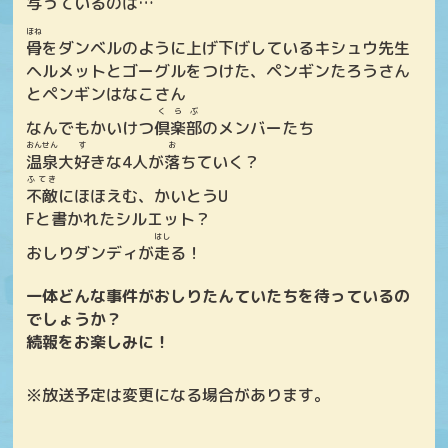
写
っているのは…
ほね
骨
をダンベルのように上げ下げしているキシュウ先生
ヘルメットとゴーグルをつけた、ペンギンたろうさん
とペンギンはなこさん
くらぶ
なんでもかいけつ
倶楽部
のメンバーたち
おんせん
す
お
温泉
大
好
きな4人が
落
ちていく？
ふてき
不敵
にほほえむ、かいとうU
Fと書かれたシルエット？
はし
おしりダンディが
走
る！
一体どんな事件がおしりたんていたちを待っているの
でしょうか？
続報をお楽しみに！
※放送予定は変更になる場合があります。